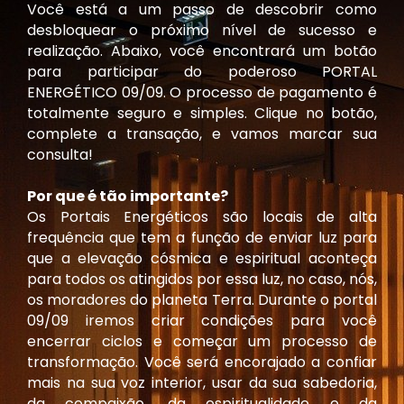
Você está a um passo de descobrir como
desbloquear o próximo nível de sucesso e
realização. Abaixo, você encontrará um botão
para participar do poderoso PORTAL
ENERGÉTICO 09/09. O processo de pagamento é
totalmente seguro e simples. Clique no botão,
complete a transação, e vamos marcar sua
consulta!
Por que é tão importante?
Os Portais Energéticos são locais de alta
frequência que tem a função de enviar luz para
que a elevação cósmica e espiritual aconteça
para todos os atingidos por essa luz, no caso, nós,
os moradores do planeta Terra. Durante o portal
09/09 iremos criar condições para você
encerrar ciclos e começar um processo de
transformação. Você será encorajado a confiar
mais na sua voz interior, usar da sua sabedoria,
da compaixão, da espiritualidade e da